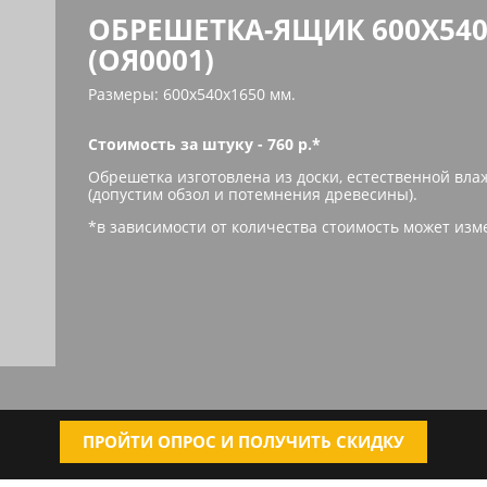
ОБРЕШЕТКА-ЯЩИК 600Х54
(ОЯ0001)
Размеры: 600х540х1650 мм.
Стоимость за штуку - 760 р.*
Обрешетка изготовлена из доски, естественной влаж
(допустим обзол и потемнения древесины).
*в зависимости от количества стоимость может изм
ПРОЙТИ ОПРОС И ПОЛУЧИТЬ СКИДКУ