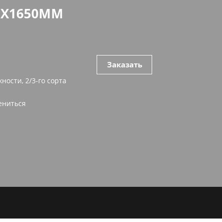
0Х1650ММ
Заказать
ности, 2/3-го сорта
ениться