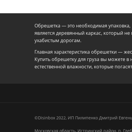
Обрешетка — это необходимая упаковка, 
является деревянный каркас, который не
ухабистым дорогам.
Главная характеристика обрешетки — же
Купить обрешетку для груза вы можете в
естественной влажности, которые погасят
©Disinbox 2022, ИП Пилипенко Дмитрий Евген
Московская область, Истринский район, п. Гле