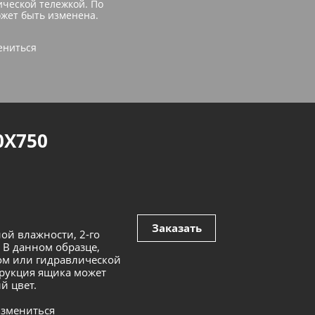
ической тележкой. По
жет быть изменена.
ениться
0Х750
Заказать
ой влажности, 2-го
 В данном образце,
ком или гидравлической
трукция ящика может
й цвет.
измениться