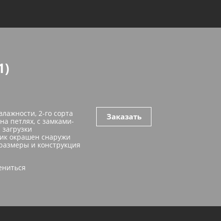
1)
влажности, 2-го сорта
Заказать
а петлях, с замками-
 загрузки
щик окрашен снаружи
 размеры и конструкция
ениться