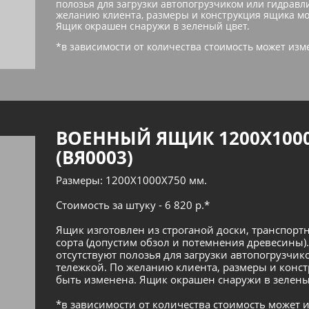
полозья для загрузки автопогрузчиком или гидравл
желанию клиента, размеры и конструкция ящика мо
Ящик окрашен снаружи в зеленый цвет.
*в зависимости от количества стоимость может изм
ВОЕННЫЙ ЯЩИК 1200Х100
(ВЯ0003)
Размеры: 1200Х1000Х750 мм.
Стоимость за штуку - 6 820 р.*
Ящик изготовлен из строганой доски, транспортн
сорта (допустим обзол и потемнения древесины).
отсутствуют полозья для загрузки автопогрузчи
тележкой. По желанию клиента, размеры и конс
быть изменена. Ящик окрашен снаружи в зелены
*в зависимости от количества стоимость может 