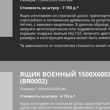
Стоимость за штуку - 7 755 р.*
Ящик изготовлен из строганой доски, транспортн
сорта (обзол и потемнения древесины не допуст
петлях, с замками-защелками. В данном образце,
загрузки автопогрузчиком или гидравлической 
окрашен снаружи эмалью НЦ-132, зеленого цвета
размеры и конструкция ящика может быть измен
*в зависимости от количества стоимость может 
ЯЩИК ВОЕННЫЙ 1500Х600
(ВЯ0002)
Размеры: 1500х600х200 мм.
Стоимость за штуку - 6 132 р.*
Ящик изготовлен из строганой доски, транспортной 
(допустим обзол и потемнения древесины). В данном