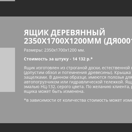
ЯЩИК ДЕРЕВЯННЫЙ
2350Х1700Х1200ММ (ДЯ000
Размеры: 2350х1700х1200 мм.
Стоимость за штуку - 14 132 р.*
Ящик изготовлен из строганой доски, естественной 
(допустим обзол и потемнения древесины). Крышка н
защелками. В данном образце, имеются полозья для
автопогрузчиком или гидравлической тележкой. Я
эмалью НЦ-132, серого цвета. По желанию клиента,
ящика может быть изменена.
*в зависимости от количества стоимость может изм