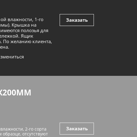
ой влажности, 1-го
Заказать
имы). Крышка на
 имеются полозья для
тележкой. Ящик
. По желанию клиента,
ена.
измениться
Х200ММ
Заказать
влажности, 2-го сорта
 образце, отсутствуют